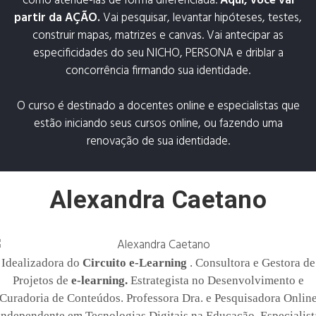
como atendê-las de forma diferenciada.
Aqui, você vai
partir da AÇÃO.
Vai pesquisar, levantar hipóteses, testes,
construir mapas, matrizes e canvas. Vai antecipar as
especificidades do seu NICHO, PERSONA e driblar a
concorrência firmando sua identidade.
O curso é destinado a docentes online e especialistas que
estão iniciando seus cursos online, ou fazendo uma
renovação de sua identidade.
Alexandra Caetano
Idealizadora do
Circuito e-Learning
. Consultora e Gestora de
Projetos de
e-learning.
Estrategista no Desenvolvimento e
Curadoria de Conteúdos. Professora Dra. e Pesquisadora Onlin
Independente em Tecnologias Digitais na Educação. Especialist